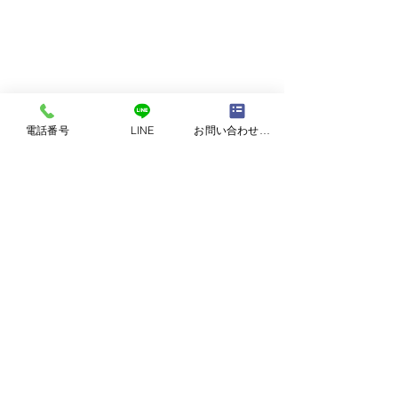
電話番号
LINE
お問い合わせフォーム
コメント
発表会の演奏紹介②
発表会の演奏紹