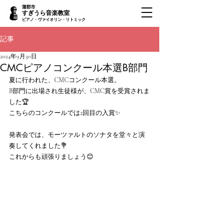
蒲郡市
すぎうら音楽教室
ピアノ・ヴァイオリン・リトミック
記事
2024年9月30日
CMCピアノコンクール本選B部門
夏に行われた、CMCコンクール本選。
B部門に出場され生徒様が、CMC賞を受賞されま
した🏆
こちらのコンクールでは2回目の入賞✨
発表会では、モーツァルトのソナタを堂々と演
奏してくれました💐
これからも頑張りましょう😊