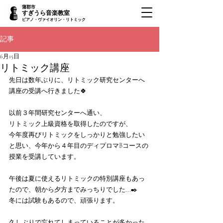
蒲郡市
すぎうら音楽教室
ピアノ・ヴァイオリン・リトミック
記事
6月15日
リトミック講座
先日は数年ぶりに、リトミック研究センターへ
講座の受講へ行きました🍀
以前３年間研究センターへ通い、
リトミック上級資格を取得したのですが、
今年度再びリトミックをしっかりと勉強したい
と思い、今年から４年目のディプロマBコースの
授業を受講しています。
午後は夏に使えるリトミックの特別講座もあっ
たので、朝から夕方までみっちりでした...✒️
冬には試験もあるので、頑張ります。
久しぶりで忘れてしまっていることが多かった