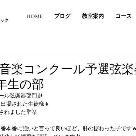
HOME
ブログ
教室案内
コース
ック
音楽コンクール予選弦楽
4年生の部
ール弦楽器部門🎻
に出場された生徒様👧
れました💐🥉
1番本番に強いと言って良いほど、肝の据わった子です