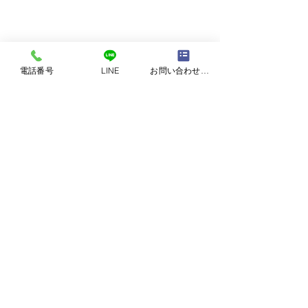
電話番号
LINE
お問い合わせフォーム
コメント
発表会の演奏紹介②
発表会の演奏紹
コメントを追加…