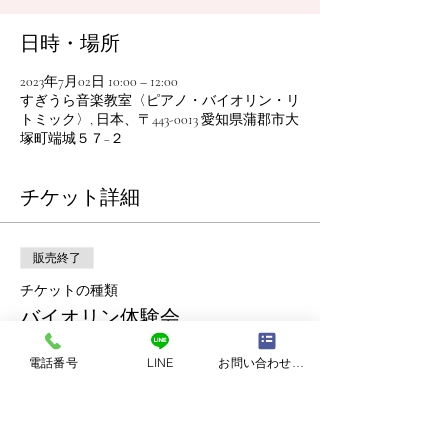
日時・場所
2023年7月02日 10:00 – 12:00
すぎうら音楽教室〈ピアノ・バイオリン・リ
トミック〉, 日本、〒443-0013 愛知県蒲郡市大
塚町端城５７−２
チケット詳細
販売終了
チケットの種類
バイオリン体験会
詳細を見る
電話番号
LINE
お問い合わせフォーム
価格
￥0