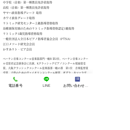
中学校（音楽）第一種教員免許状取得
高校（音楽）第一種教員免許状取得
ヤマハ演奏指導グレード 取得
カワイ演奏グレード取得
リトミック研究センター上級指導資格取得
幼稚園保育園のためのリトミック指導資格認定1級取得
リトミック1歳児指導資格取得
一般社団法人全日本ピアノ指導者協会会員（PTNA）
江口メソード研究会会員
​かすみリト・ピア会員
ベーテン音楽コンクール弦楽器部門一般B 第2位​​。べーテン音楽コンクー
ル受賞者記念演奏会に出演。
Kクラッシックピアノコンクール奨励賞受
賞。大阪クラッシックコンクール弦楽器部一般の部 第1位 音楽監督賞
受賞。子供のためのヴァイオリンコンクール銀賞。ギグラ・カツァラヴ
ァ ピアノマスタークラス修了。
電話番号
LINE
お問い合わせフォーム
これまでに、ピアノを三木諭、中岡秀彦。ヴァイオリンを大竹広治、石橋
玲子各氏に師事。
豊橋市、名古屋市にて小学校音楽専科講師として勤務する傍ら、大手音楽
教室にてピアノ・バイオリン・リトミック講師の経験を積む。
2018年に故郷の愛知県蒲郡市にて、自宅音楽教室「蒲郡市 すぎうら音
楽教室」を開校。
2020年から3年間、特定非営利活動法人「リトミック研究センター」に
て、リトミック指導者養成コースを受講し、1歳から5歳までのリトミッ